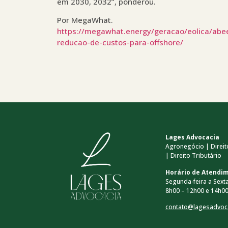
em 2030, 2032”, ponderou.
Por MegaWhat.
https://megawhat.energy/geracao/eolica/abe
reducao-de-custos-para-offshore/
Lages Advocacia
Agronegócio | Direito
| Direito Tributário
Horário de Atendi
Segunda-feira a Sexta
8h00 – 12h00 e 14h00
contato@lagesadvoc