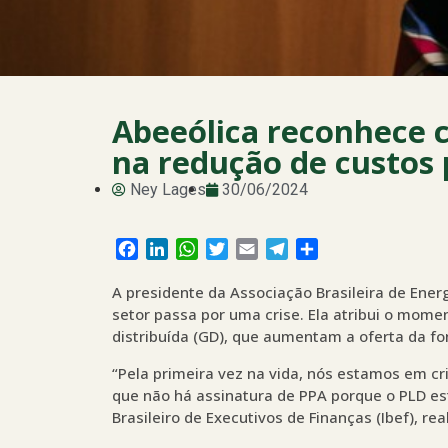
Abeeólica reconhece c
na redução de custos 
Ney Lages
30/06/2024
Facebook
LinkedIn
WhatsApp
Twitter
Email
Telegram
Share
A presidente da Associação Brasileira de Ener
setor passa por uma crise. Ela atribui o mome
distribuída (GD), que aumentam a oferta da 
“Pela primeira vez na vida, nós estamos em c
que não há assinatura de PPA porque o PLD es
Brasileiro de Executivos de Finanças (Ibef), rea