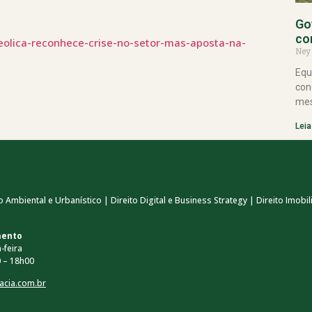
Go
co
eolica-reconhece-crise-no-setor-mas-aposta-na-
Ney
Equ
con
mes
Leia
 Ambiental e Urbanístico | Direito Digital e Business Strategy | Direito Imobili
mento
-feira
 – 18h00
acia.com.br