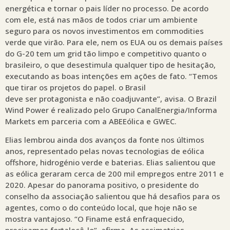
energética e tornar o pais líder no processo. De acordo
com ele, está nas mãos de todos criar um ambiente
seguro para os novos investimentos em commodities
verde que virão. Para ele, nem os EUA ou os demais países
do G-20 tem um grid tão limpo e competitivo quanto o
brasileiro, o que desestimula qualquer tipo de hesitação,
executando as boas intenções em ações de fato. “Temos
que tirar os projetos do papel. o Brasil
deve ser protagonista e não coadjuvante”, avisa. O Brazil
Wind Power é realizado pelo Grupo CanalEnergia/Informa
Markets em parceria com a ABEEólica e GWEC.
Elias lembrou ainda dos avanços da fonte nos últimos
anos, representado pelas novas tecnologias de eólica
offshore, hidrogénio verde e baterias. Elias salientou que
as eólica geraram cerca de 200 mil empregos entre 2011 e
2020. Apesar do panorama positivo, o presidente do
conselho da associação salientou que há desafios para os
agentes, como o do conteúdo local, que hoje não se
mostra vantajoso. “O Finame está enfraquecido,
precisamos fortalecê-lo”, afirma. As assimetrias