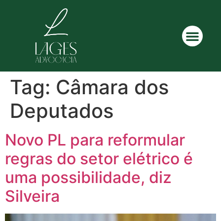
Tag:
Câmara dos
Deputados
Novo PL para reformular
regras do setor elétrico é
uma possibilidade, diz
Silveira