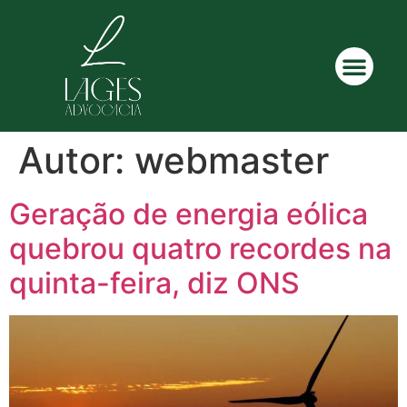
Autor:
webmaster
Geração de energia eólica
quebrou quatro recordes na
quinta-feira, diz ONS