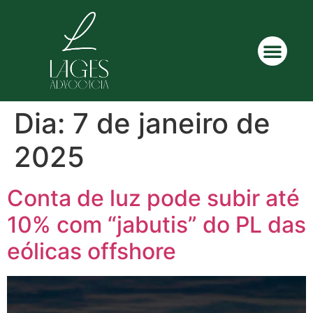
Dia:
7 de janeiro de
2025
Conta de luz pode subir até
10% com “jabutis” do PL das
eólicas offshore