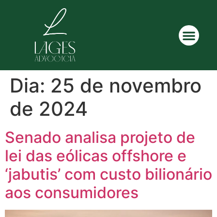
Dia:
25 de novembro
de 2024
Senado analisa projeto de
lei das eólicas offshore e
‘jabutis’ com custo bilionário
aos consumidores