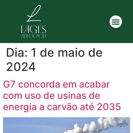
Dia:
1 de maio de
2024
G7 concorda em acabar
com uso de usinas de
energia a carvão até 2035