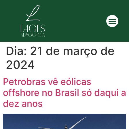
Dia:
21 de março de
2024
Petrobras vê eólicas
offshore no Brasil só daqui a
dez anos