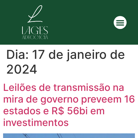
Dia:
17 de janeiro de
2024
Leilões de transmissão na
mira de governo preveem 16
estados e R$ 56bi em
investimentos