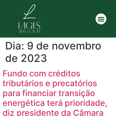
Dia:
9 de novembro
de 2023
Fundo com créditos
tributários e precatórios
para financiar transição
energética terá prioridade,
diz presidente da Câmara